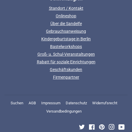
Standort / Kontakt
Onlineshop
Über die Sandelfe
Gebrauchsanweisung
Kindergeburtstage in Berlin
Bastelworkshops
Groß- u. Schul-Veranstaltungen
Rabatt für soziale Einrichtungen
Geschäftskunden
Firmenpartner
Suchen
AGB
Impressum
Datenschutz
Widerrufsrecht
Versandbedingungen
Twitter
Facebook
Pinterest
Instagra
You