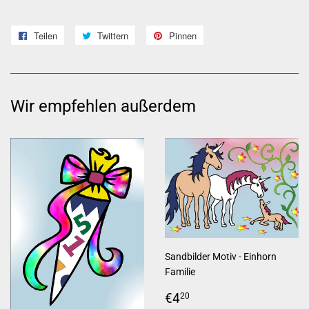
Teilen
Auf
Twittern
Auf
Pinnen
Auf
Facebook
Twitter
Pinterest
teilen
twittern
pinnen
Wir empfehlen außerdem
Sandbilder Motiv - Einhorn
Familie
Normaler
€4,20
€4
20