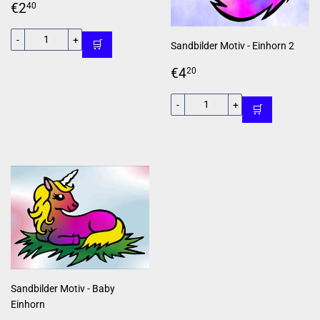
Normaler
€2,40
€2
40
Preis
-
+
🛒
Sandbilder Motiv - Einhorn 2
Normaler
€4,20
€4
20
Preis
-
+
🛒
Sandbilder Motiv - Baby
Einhorn