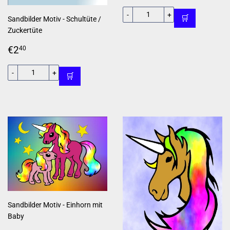
Preis
-
+
🛒
Sandbilder Motiv - Schultüte /
Zuckertüte
Normaler
€2,40
€2
40
Preis
-
+
🛒
Sandbilder Motiv - Einhorn mit
Baby