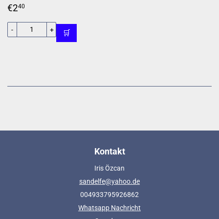
Normaler
€2,40
€2
40
Preis
-
+
🛒
Kontakt
Iris Özcan
sandelfe@yahoo.de
004933795926862
Whatsapp Nachricht