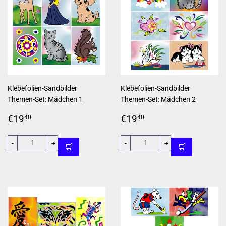
Klebefolien-Sandbilder
Klebefolien-Sandbilder
Themen-Set: Mädchen 1
Themen-Set: Mädchen 2
Normaler
€19,40
Normaler
€19,40
€19
€19
40
40
Preis
Preis
-
+
-
+
🛒
🛒