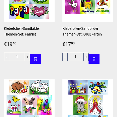
Klebefolien-Sandbilder
Klebefolien-Sandbilder
Themen-Set: Familie
Themen-Set: Grußkarten
Normaler
€19,40
Normaler
€17,00
€19
€17
40
00
Preis
Preis
-
+
-
+
🛒
🛒