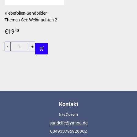
Klebefolien-Sandbilder
Themen-Set: Weihnachten 2
Normaler
€19,40
€19
40
Preis
-
+
🛒
Kontakt
Iris Özcan
sandelfe@yahoo.de
004933795926862