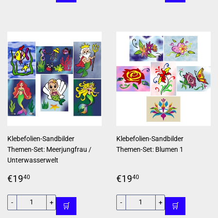
Klebefolien-Sandbilder
Klebefolien-Sandbilder
Themen-Set: Meerjungfrau /
Themen-Set: Blumen 1
Unterwasserwelt
Normaler
€19,40
Normaler
€19,40
€19
€19
40
40
Preis
Preis
-
+
-
+
🛒
🛒