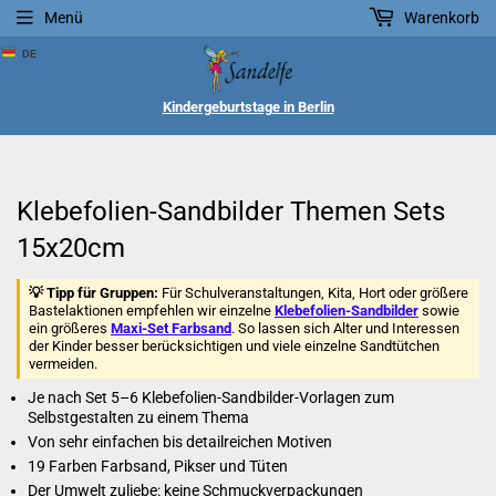
Menü
Warenkorb
DE
Kindergeburtstage in Berlin
Klebefolien-Sandbilder Themen Sets
15x20cm
💡 Tipp für Gruppen:
Für Schulveranstaltungen, Kita, Hort oder größere
Bastelaktionen empfehlen wir einzelne
Klebefolien-Sandbilder
sowie
ein größeres
Maxi-Set Farbsand
. So lassen sich Alter und Interessen
der Kinder besser berücksichtigen und viele einzelne Sandtütchen
vermeiden.
Je nach Set 5–6 Klebefolien-Sandbilder-Vorlagen zum
Selbstgestalten zu einem Thema
Von sehr einfachen bis detailreichen Motiven
19 Farben Farbsand, Pikser und Tüten
Der Umwelt zuliebe: keine Schmuckverpackungen