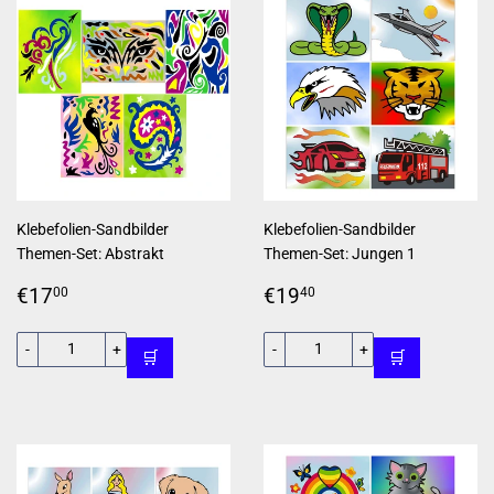
Klebefolien-Sandbilder
Klebefolien-Sandbilder
Themen-Set: Abstrakt
Themen-Set: Jungen 1
Normaler
€17,00
Normaler
€19,40
€17
€19
00
40
Preis
Preis
-
+
-
+
🛒
🛒