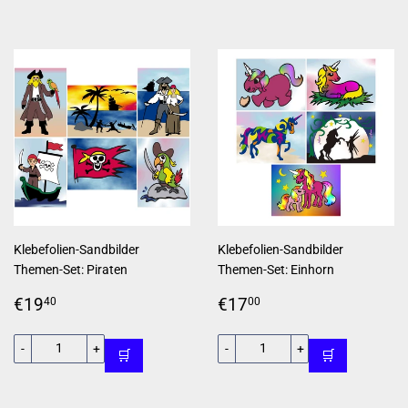
Klebefolien-Sandbilder
Klebefolien-Sandbilder
Themen-Set: Piraten
Themen-Set: Einhorn
Normaler
€19,40
Normaler
€17,00
€19
€17
40
00
Preis
Preis
-
+
-
+
🛒
🛒