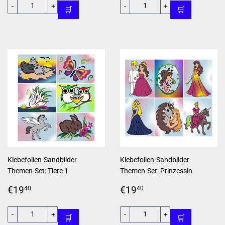
-
+
-
+
🛒
🛒
Klebefolien-Sandbilder
Klebefolien-Sandbilder
Themen-Set: Tiere 1
Themen-Set: Prinzessin
Normaler
€19,40
Normaler
€19,40
€19
€19
40
40
Preis
Preis
-
+
-
+
🛒
🛒