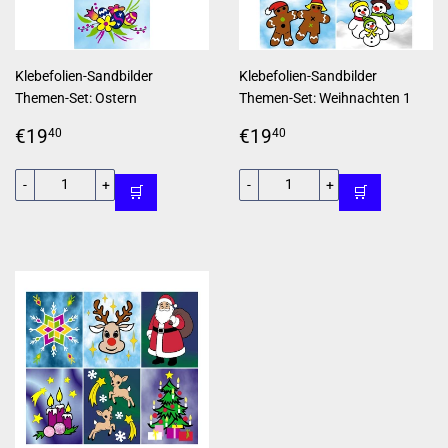
Klebefolien-Sandbilder
Klebefolien-Sandbilder
Themen-Set: Ostern
Themen-Set: Weihnachten 1
Normaler
€19,40
Normaler
€19,40
€19
€19
40
40
Preis
Preis
-
+
-
+
🛒
🛒