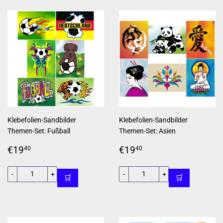
Klebefolien-Sandbilder
Klebefolien-Sandbilder
Themen-Set: Fußball
Themen-Set: Asien
Normaler
€19,40
Normaler
€19,40
€19
€19
40
40
Preis
Preis
-
+
-
+
🛒
🛒