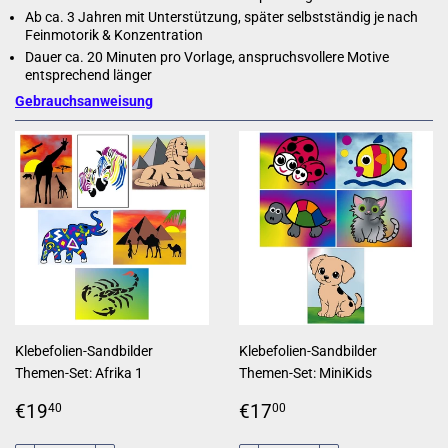
Ab ca. 3 Jahren mit Unterstützung, später selbstständig je nach
Feinmotorik & Konzentration
Dauer ca. 20 Minuten pro Vorlage, anspruchsvollere Motive
entsprechend länger
Gebrauchsanweisung
Klebefolien-Sandbilder
Klebefolien-Sandbilder
Themen-Set: Afrika 1
Themen-Set: MiniKids
Normaler
€19,40
Normaler
€17,00
€19
€17
40
00
Preis
Preis