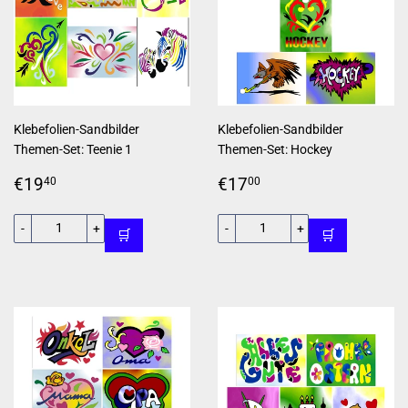
Klebefolien-Sandbilder
Klebefolien-Sandbilder
Themen-Set: Teenie 1
Themen-Set: Hockey
Normaler
€19,40
Normaler
€17,00
€19
€17
40
00
Preis
Preis
-
+
-
+
🛒
🛒