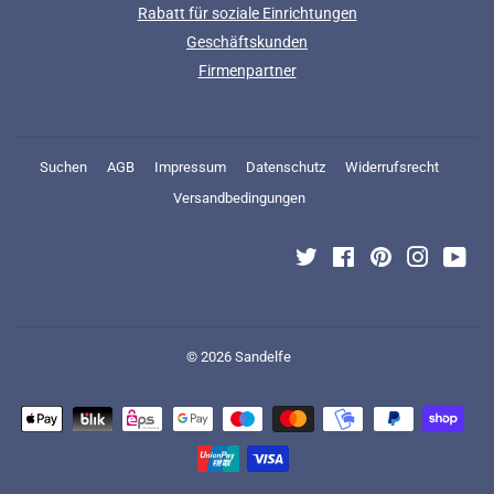
Rabatt für soziale Einrichtungen
Geschäftskunden
Firmenpartner
Suchen
AGB
Impressum
Datenschutz
Widerrufsrecht
Versandbedingungen
Twitter
Facebook
Pinterest
Instagra
You
© 2026
Sandelfe
Zahlungsarten