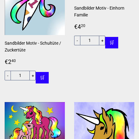
Sandbilder Motiv - Einhorn
Familie
Normaler
€4,20
€4
20
Preis
-
+
🛒
Sandbilder Motiv - Schultüte /
Zuckertüte
Normaler
€2,40
€2
40
Preis
-
+
🛒