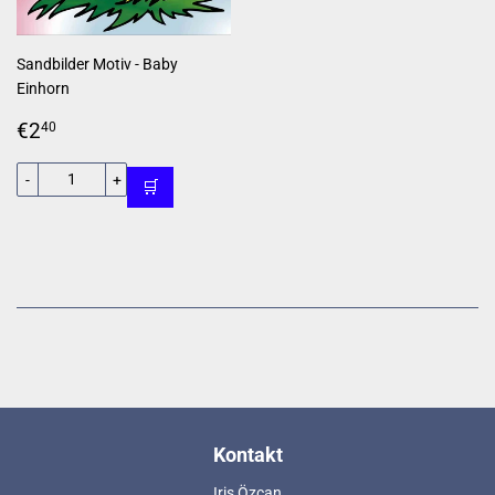
Sandbilder Motiv - Baby
Einhorn
Normaler
€2,40
€2
40
Preis
-
+
🛒
Kontakt
Iris Özcan