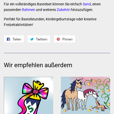
Für ein vollständiges Bastelset können Sie einfach
Sand
,
einen
passenden
Rahmen
und weiteres
Zubehör
hinzuzufügen.
Perfekt für Bastelstunden, Kindergeburtstage oder kreative
Freizeitaktivitäten!
Teilen
Auf
Twittern
Auf
Pinnen
Auf
Facebook
Twitter
Pinterest
teilen
twittern
pinnen
Wir empfehlen außerdem