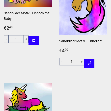
Sandbilder Motiv - Einhorn mit
Baby
Normaler
€2,40
€2
40
Preis
-
+
🛒
Sandbilder Motiv - Einhorn 2
Normaler
€4,20
€4
20
Preis
-
+
🛒