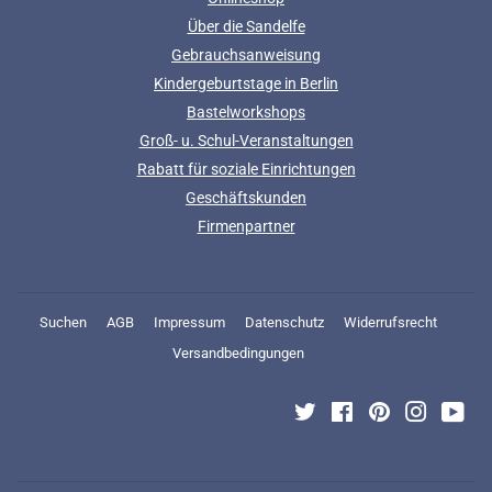
Über die Sandelfe
Gebrauchsanweisung
Kindergeburtstage in Berlin
Bastelworkshops
Groß- u. Schul-Veranstaltungen
Rabatt für soziale Einrichtungen
Geschäftskunden
Firmenpartner
Suchen
AGB
Impressum
Datenschutz
Widerrufsrecht
Versandbedingungen
Twitter
Facebook
Pinterest
Instagra
You