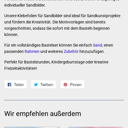
individueller Sandbilder.
Unsere Klebefolien für Sandbilder sind ideal für Sandkunstprojekte
und fördern die Kreativität. Die Motivvorlagen sind bereits
vorgeschnitten, sodass Sie sofort mit dem Basteln beginnen
können.
Für ein vollständiges Bastelset können Sie einfach
Sand
,
einen
passenden
Rahmen
und weiteres
Zubehör
hinzuzufügen.
Perfekt für Bastelstunden, Kindergeburtstage oder kreative
Freizeitaktivitäten!
Teilen
Auf
Twittern
Auf
Pinnen
Auf
Facebook
Twitter
Pinterest
teilen
twittern
pinnen
Wir empfehlen außerdem