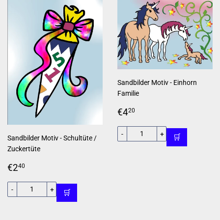
Sandbilder Motiv - Einhorn
Familie
Normaler
€4,20
€4
20
Preis
-
+
🛒
Sandbilder Motiv - Schultüte /
Zuckertüte
Normaler
€2,40
€2
40
Preis
-
+
🛒