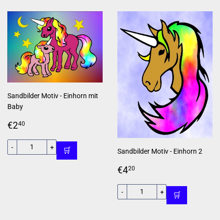
Sandbilder Motiv - Einhorn mit
Baby
Normaler
€2,40
€2
40
Preis
-
+
🛒
Sandbilder Motiv - Einhorn 2
Normaler
€4,20
€4
20
Preis
-
+
🛒