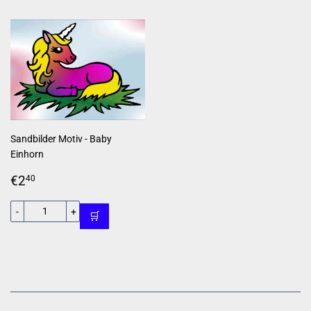
Sandbilder Motiv - Baby
Einhorn
Normaler
€2,40
€2
40
Preis
-
+
🛒