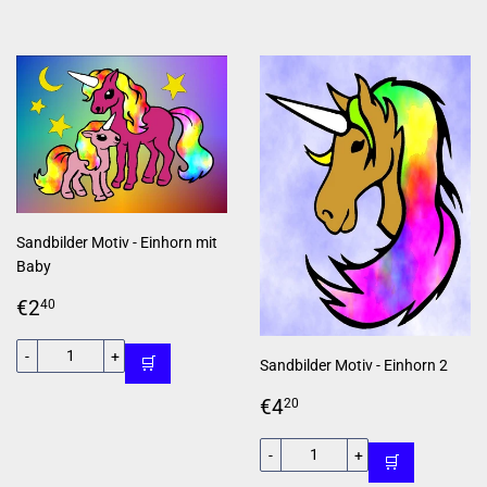
Sandbilder Motiv - Einhorn mit
Baby
Normaler
€2,40
€2
40
Preis
-
+
🛒
Sandbilder Motiv - Einhorn 2
Normaler
€4,20
€4
20
Preis
-
+
🛒