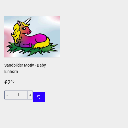
Sandbilder Motiv - Baby
Einhorn
Normaler
€2,40
€2
40
Preis
-
+
🛒