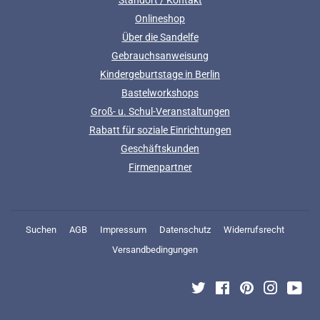
Onlineshop
Über die Sandelfe
Gebrauchsanweisung
Kindergeburtstage in Berlin
Bastelworkshops
Groß- u. Schul-Veranstaltungen
Rabatt für soziale Einrichtungen
Geschäftskunden
Firmenpartner
Suchen
AGB
Impressum
Datenschutz
Widerrufsrecht
Versandbedingungen
Twitter
Facebook
Pinterest
Instagra
You