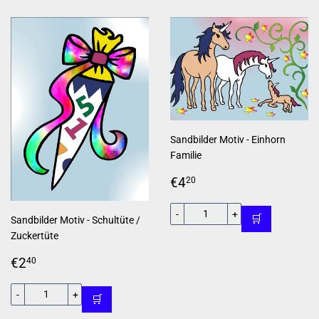
Sandbilder Motiv - Einhorn
Familie
Normaler
€4,20
€4
20
Preis
-
+
🛒
Sandbilder Motiv - Schultüte /
Zuckertüte
Normaler
€2,40
€2
40
Preis
-
+
🛒