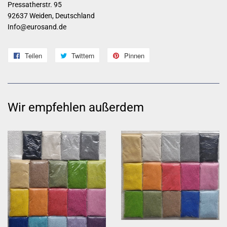
Pressatherstr. 95
92637 Weiden, Deutschland
Info@eurosand.de
Teilen
Auf
Twittern
Auf
Pinnen
Auf
Facebook
Twitter
Pinterest
teilen
twittern
pinnen
Wir empfehlen außerdem