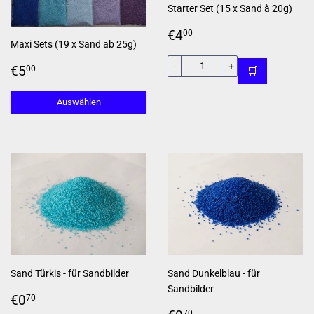
Starter Set (15 x Sand à 20g)
Normaler
€4,00
€4
00
Maxi Sets (19 x Sand ab 25g)
Preis
Normaler
€5,00
-
+
€5
00
🛒
Preis
Auswählen
Sand Türkis - für Sandbilder
Sand Dunkelblau - für
Sandbilder
Normaler
€0,70
€0
70
70