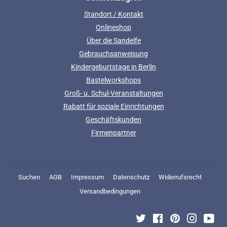
Standort / Kontakt
Onlineshop
Über die Sandelfe
Gebrauchsanweisung
Kindergeburtstage in Berlin
Bastelworkshops
Groß- u. Schul-Veranstaltungen
Rabatt für soziale Einrichtungen
Geschäftskunden
Firmenpartner
Suchen
AGB
Impressum
Datenschutz
Widerrufsrecht
Versandbedingungen
Twitter
Facebook
Pinterest
Instagra
You