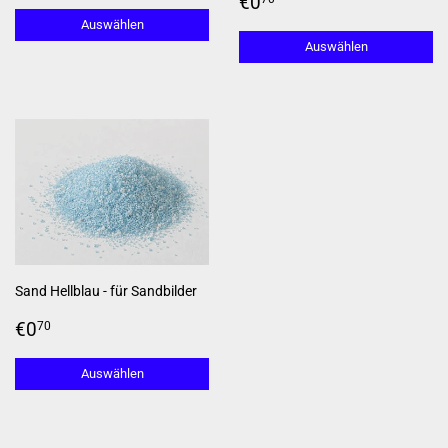
Preis
Normaler
€0,70
€0
Preis
Auswählen
Auswählen
Sand Hellblau - für Sandbilder
Normaler
€0,70
€0
70
Preis
Auswählen