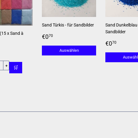
Sand Türkis - für Sandbilder
Sand Dunkelblau 
Sandbilder
 (15 x Sand à
Normaler
€0,70
€0
70
Preis
Normaler
€0,70
€0
70
Preis
ler
,00
Auswählen
Auswähl
+
🛒