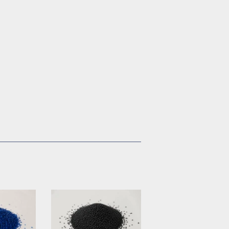
rest
n