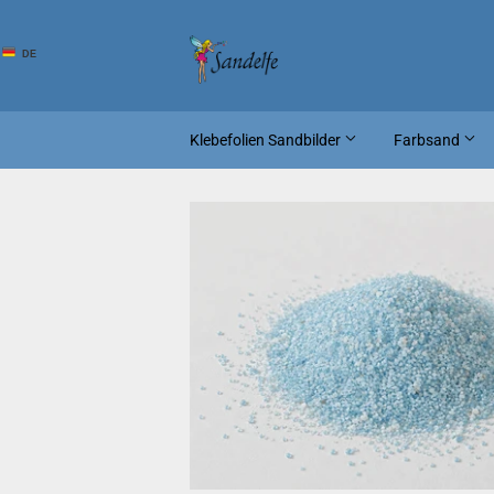
DE
Klebefolien Sandbilder
Farbsand