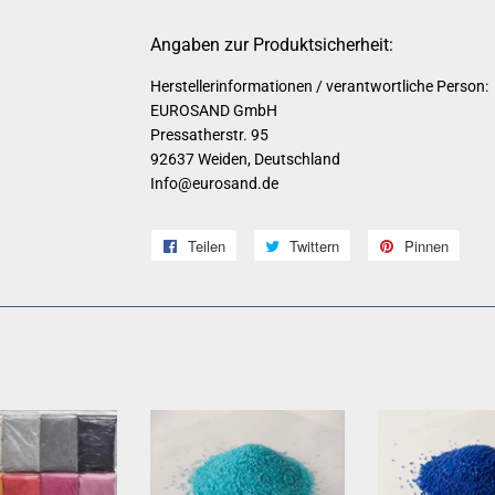
Angaben zur Produktsicherheit:
Herstellerinformationen / verantwortliche Person:
EUROSAND GmbH
Pressatherstr. 95
92637 Weiden, Deutschland
Info@eurosand.de
Teilen
Auf
Twittern
Auf
Pinnen
Auf
Facebook
Twitter
Pinte
teilen
twittern
pinne