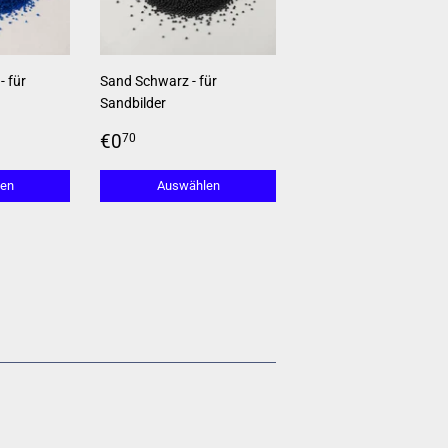
- für
Sand Schwarz - für
Sandbilder
Normaler
€0,70
€0
70
Preis
en
Auswählen