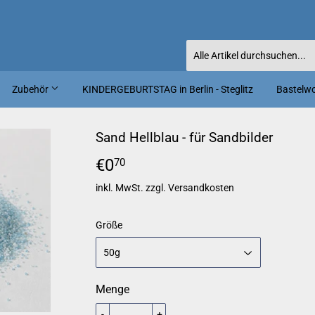
Zubehör
KINDERGEBURTSTAG in Berlin - Steglitz
Bastelwor
Sand Hellblau - für Sandbilder
€0
€0,70
70
inkl. MwSt. zzgl.
Versandkosten
Größe
Menge
-
+