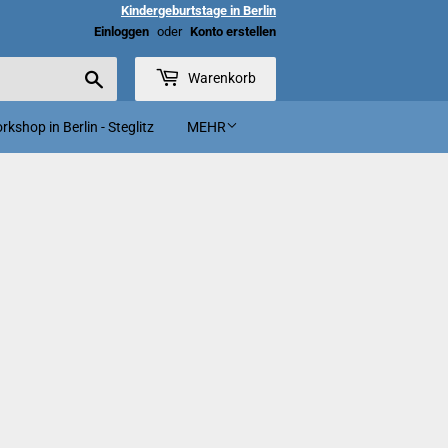
Kindergeburtstage in Berlin
Einloggen
oder
Konto erstellen
Suchen
Warenkorb
kshop in Berlin - Steglitz
MEHR