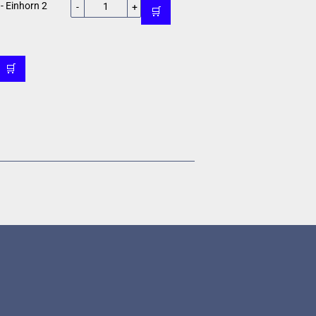
- Einhorn 2
-
+
🛒
🛒