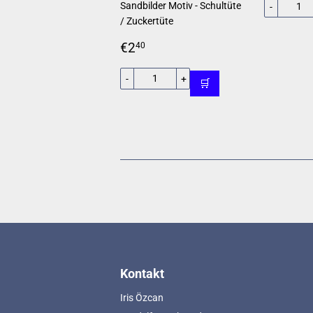
Sandbilder Motiv - Schultüte
-
/ Zuckertüte
Normaler
€2,40
€2
40
Preis
-
+
🛒
Kontakt
Iris Özcan