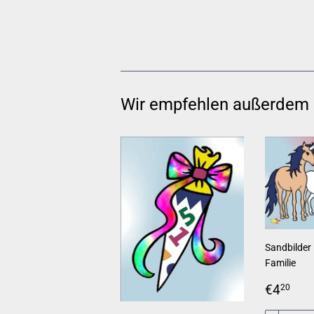
Wir empfehlen außerdem
Sandbilder 
Familie
Norma
€4
€4
20
Preis