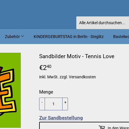
Zubehör
KINDERGEBURTSTAG in Berlin - Steglitz
Bastelwor
Sandbilder Motiv - Tennis Love
€2
€2,40
40
inkl. MwSt. zzgl.
Versandkosten
Menge
-
+
Zur Sandbestellung
In den Ware