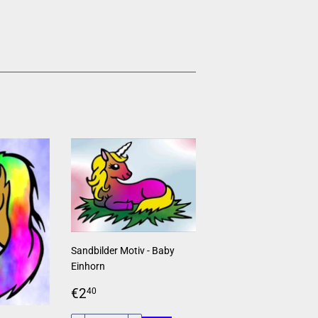
rest
n
Sandbilder Motiv - Baby
Einhorn
Normaler
€2,40
€2
40
Preis