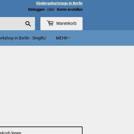
Kindergeburtstage in Berlin
Einloggen
oder
Konto erstellen
Suchen
Warenkorb
kshop in Berlin - Steglitz
MEHR
nkorb legen