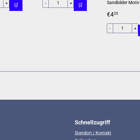
Sandbilder Motiv 
+
-
+
🛒
🛒
Normaler
€4,20
€4
20
Preis
-
+
Schnellzugriff
Standort / Kontakt