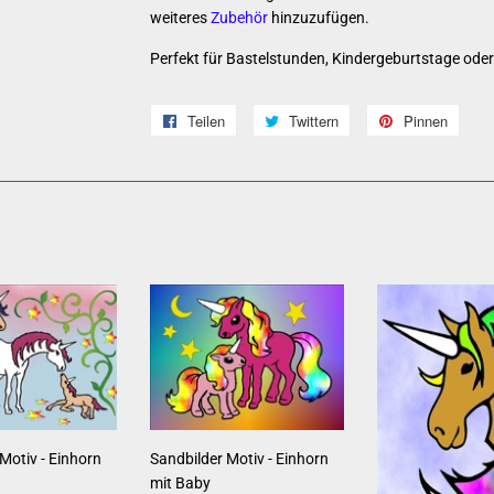
weiteres
Zubehör
hinzuzufügen.
Perfekt für Bastelstunden, Kindergeburtstage oder k
Teilen
Auf
Twittern
Auf
Pinnen
Auf
Facebook
Twitter
Pinte
teilen
twittern
pinne
Motiv - Einhorn
Sandbilder Motiv - Einhorn
mit Baby