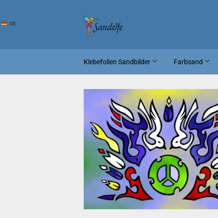
DE
Klebefolien Sandbilder
Farbsand