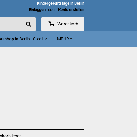
Kindergeburtstage in Berlin
Einloggen
oder
Konto erstellen
Suchen
Warenkorb
kshop in Berlin - Steglitz
MEHR
nkorb legen