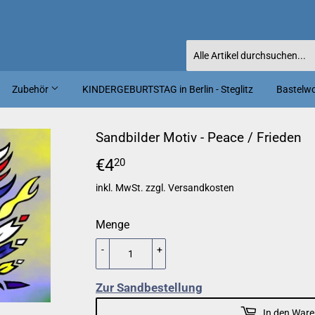
Zubehör
KINDERGEBURTSTAG in Berlin - Steglitz
Bastelwor
Sandbilder Motiv - Peace / Frieden
€4
€4,20
20
inkl. MwSt. zzgl.
Versandkosten
Menge
-
+
Zur Sandbestellung
In den Ware