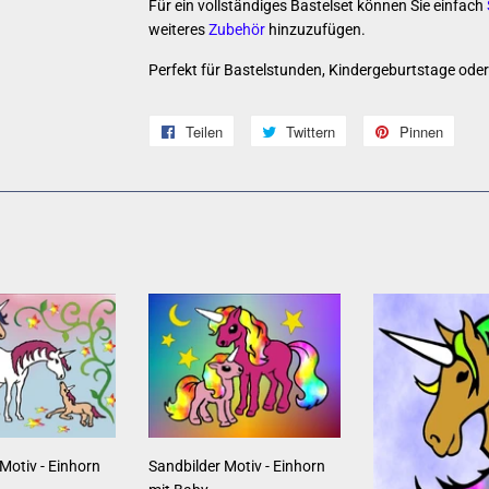
Für ein vollständiges Bastelset können Sie einfach
weiteres
Zubehör
hinzuzufügen.
Perfekt für Bastelstunden, Kindergeburtstage oder k
Teilen
Auf
Twittern
Auf
Pinnen
Auf
Facebook
Twitter
Pinte
teilen
twittern
pinne
Motiv - Einhorn
Sandbilder Motiv - Einhorn