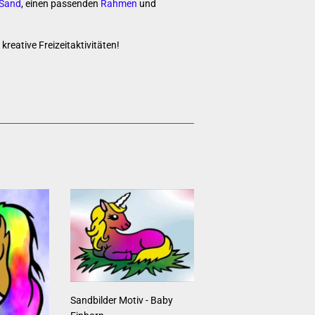
Sand
,
einen passenden
Rahmen
und
reative Freizeitaktivitäten!
rest
n
Sandbilder Motiv - Baby