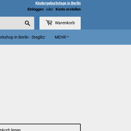
Kindergeburtstage in Berlin
Einloggen
oder
Konto erstellen
Suchen
Warenkorb
kshop in Berlin - Steglitz
MEHR
nkorb legen