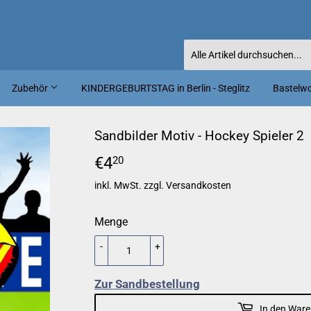
Zubehör
KINDERGEBURTSTAG in Berlin - Steglitz
Bastelwor
Sandbilder Motiv - Hockey Spieler 2
€4
€4,20
20
inkl. MwSt. zzgl.
Versandkosten
Menge
-
+
Zur Sandbestellung
In den Ware