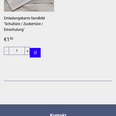
Einladungskarte Sandbild
"Schultüte / Zuckertüte /
Einschulung"
Normaler
€1,50
€1
50
Preis
-
+
🛒
Kontakt