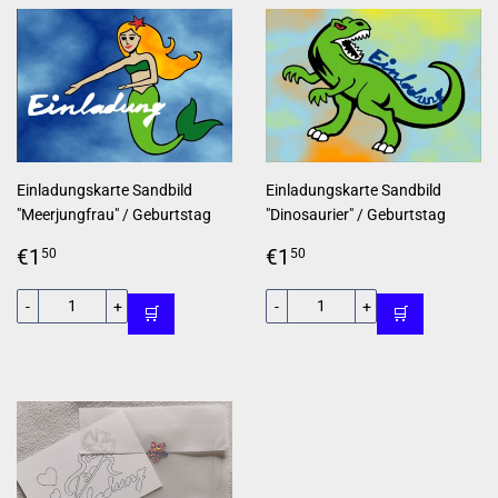
Einladungskarte Sandbild
Einladungskarte Sandbild
"Meerjungfrau" / Geburtstag
"Dinosaurier" / Geburtstag
Normaler
€1,50
Normaler
€1,50
€1
€1
50
50
Preis
Preis
-
+
-
+
🛒
🛒