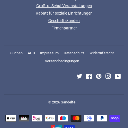
Groß- u. Schul-Veranstaltungen
Rabatt für soziale Einrichtungen
Geschäftskunden
Firmenpartner
Suchen
AGB
Impressum
Datenschutz
Widerrufsrecht
Versandbedingungen
Twitter
Facebook
Pinterest
Instagra
You
© 2026
Sandelfe
Zahlungsarten