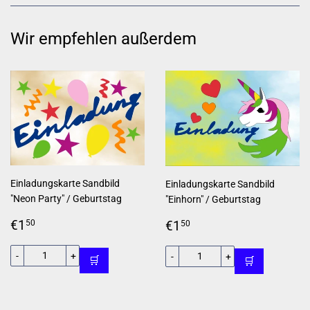
teilen
twittern
pinnen
Wir empfehlen außerdem
Einladungskarte Sandbild
Einladungskarte Sandbild
"Neon Party" / Geburtstag
"Einhorn" / Geburtstag
Normaler
€1,50
Normaler
€1,50
€1
€1
50
50
Preis
Preis
-
+
-
+
🛒
🛒